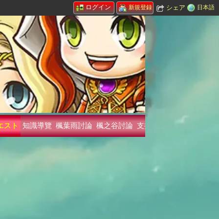
ログイン
シェア
日本語
新規登録
エスト
知識導覽
楓葉雨討論
楓之谷討論
支持