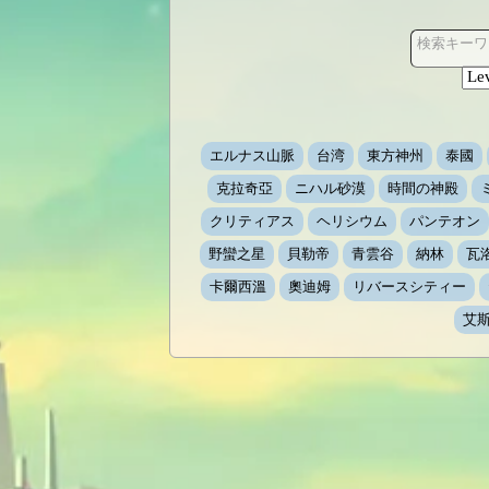
検索キーワ
エルナス山脈
台湾
東方神州
泰國
克拉奇亞
ニハル砂漠
時間の神殿
クリティアス
ヘリシウム
パンテオン
野蠻之星
貝勒帝
青雲谷
納林
瓦
卡爾西溫
奧迪姆
リバースシティー
艾