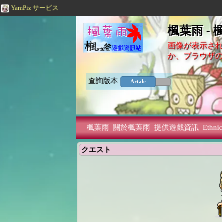
YamPiz サービス
楓葉雨 -
画像が表示され
か、ブラウザ
查詢版本
Artale
楓葉雨
關於楓葉雨
提供遊戲資訊
Ethnic
クエスト