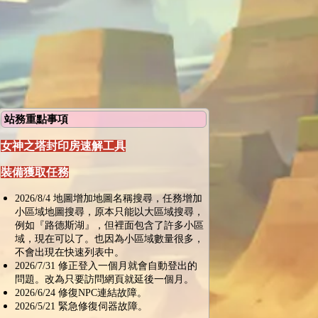
站務重點事項
女神之塔封印房速解工具
裝備獲取任務
2026/8/4 地圖增加地圖名稱搜尋，任務增加
小區域地圖搜尋，原本只能以大區域搜尋，
例如『路德斯湖』，但裡面包含了許多小區
域，現在可以了。也因為小區域數量很多，
不會出現在快速列表中。
2026/7/31 修正登入一個月就會自動登出的
問題。改為只要訪問網頁就延後一個月。
2026/6/24 修復NPC連結故障。
2026/5/21 緊急修復伺器故障。