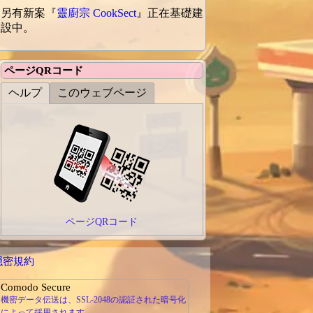
另有新案『
靈廚宗 CookSect
』正在基礎建
設中。
ページQRコード
ヘルプ
このウェブページ
ページQRコード
隠密規約
Comodo Secure
機密データ伝送は、SSL-2048の認証された暗号化
によって採用されます。