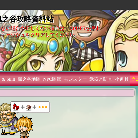
 楓之谷攻略資料站
ない場合や正しくない場合は、Ctrl+F5を押す
のキャッシュをクリアしてください。
 & Skill
楓之谷地圖
NPC圖鑑
モンスター
武器と防具
小道具
ク