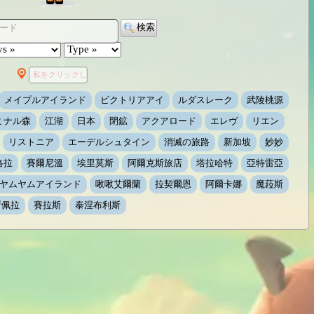
検索
ード
私をクリックして検索する
メイプルアイランド
ビクトリアアイ
ルダスレーク
武陵桃源
ミナル森
江湖
日本
閉鉱
アクアロード
エレヴ
リエン
リストニア
エーデルシュタイン
消滅の旅路
新加坡
妙妙
洛拉
賽爾尼溫
埃里莫斯
阿爾克斯旅店
塔拉哈特
亞特雷亞
ヤムヤムアイランド
啾啾艾爾蘭
拉契爾恩
阿爾卡娜
魔菈斯
斯佩拉
賽拉斯
泰涅布利斯