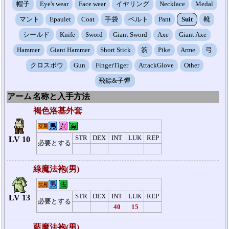
帽子
Eye's wear
Face wear
イヤリング
Necklace
Medal
マント
Epaulet
Coat
手袋
ベルト
Pant
Suit
靴
シールド
Knife
Sword
Giant Sword
Axe
Giant Axe
Hammer
Giant Hammer
Short Stick
笏
Pike
Arme
弓
クロスボウ
Gun
FingerTiger
AttackGlove
Other
飛鏢&子彈
アーム
名称と入手方法
褐色洛基外套
STR
DEX
INT
LUK
REP
LV 10
必要とする
綠魔法袍(男)
STR
DEX
INT
LUK
REP
LV 13
必要とする
40
15
藍魔法袍(男)