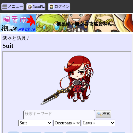
メニュー
YamPiz
ログイン
楓葉雨 - 楓之谷攻略資料站
武器と防具 /
Suit
検索
検索キーワード