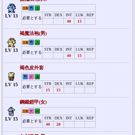
STR
DEX
INT
LUK
REP
LV 13
必要とする
40
15
褐魔法袍(男)
STR
DEX
INT
LUK
REP
LV 13
必要とする
40
15
褐色皮外套
STR
DEX
INT
LUK
REP
LV 15
必要とする
15
15
鋼鐵鎧甲(女)
STR
DEX
INT
LUK
REP
LV 15
必要とする
40
20