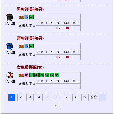
黑牧師長袍(男)
STR
DEX
INT
LUK
REP
LV 28
必要とする
85
30
藍牧師長袍(男)
STR
DEX
INT
LUK
REP
LV 28
必要とする
85
30
女生桑那服(女)
STR
DEX
INT
LUK
REP
LV 30
必要とする
1
2
3
4
5
6
7
►
8
前往
Go