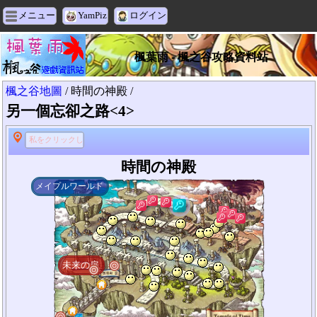
メニュー
YamPiz
ログイン
楓葉雨 - 楓之谷攻略資料站
楓之谷地圖
/ 時間の神殿 /
另一個忘卻之路<4>
私をクリックして検索する
時間の神殿
メイプルワールド
未来の扉