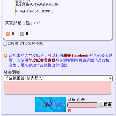
2008-01-07
應該是鬥雞吧~毛球已經更新好囉~
嗚~感謝泡泡^^ (泣不成聲中...)
其實那是白雞ㄛ><!
0
0
2008-01-17T10:59:04+0000
當您未登入羊皮紙時，可以利用
臉書 Facebook
登入來發表迴
響。若使用
羊皮紙會員身份
發表迴響則可獲得經驗值及虛擬
金幣，用來參加羊皮紙推出的活動。
發表迴響
코드 검증
留言