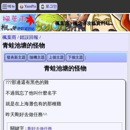
메뉴
YamPiz
로그인
楓葉雨 - 楓之谷攻略資料站
楓葉雨
/
錯誤回報
/
青蛙池塘的怪物
發表新主題
隨機主題
上個主題
下個主題
|
青蛙池塘的怪物
???那邊還有黑色的雞
不過我忘了他叫什麼名字
就是在上海灘也有的那種雞
昨天剛好去做任務^^
關鍵字
:
剛好去做任務