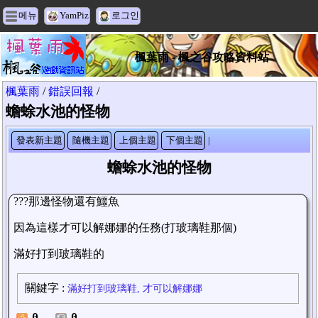
메뉴
YamPiz
로그인
楓葉雨 - 楓之谷攻略資料站
楓葉雨
/
錯誤回報
/
蟾蜍水池的怪物
發表新主題
隨機主題
上個主題
下個主題
|
蟾蜍水池的怪物
???那邊怪物還有鱷魚
因為這樣才可以解娜娜的任務(打玻璃鞋那個)
滿好打到玻璃鞋的
關鍵字
:
滿好打到玻璃鞋, 才可以解娜娜
0
0