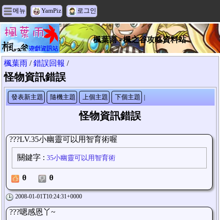
메뉴
YamPiz
로그인
楓葉雨 - 楓之谷攻略資料站
楓葉雨
/
錯誤回報
/
怪物資訊錯誤
發表新主題
隨機主題
上個主題
下個主題
|
怪物資訊錯誤
???LV.35小幽靈可以用智育術喔
關鍵字
:
35小幽靈可以用智育術
0
0
2008-01-01T10:24:31+0000
???嗯感恩丫~