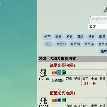
搜尋關鍵字
帽子
眼飾
臉飾
耳環
墬飾
勳章
短劍
單手劍
雙手劍
單手斧
雙手
指虎
裝備
名稱及取得方式
綠星光長袍(男)
力量
敏捷
智力
幸運
名聲
LV 38
裝備限制
115
40
藍星光長袍(男)
力量
敏捷
智力
幸運
名聲
LV 38