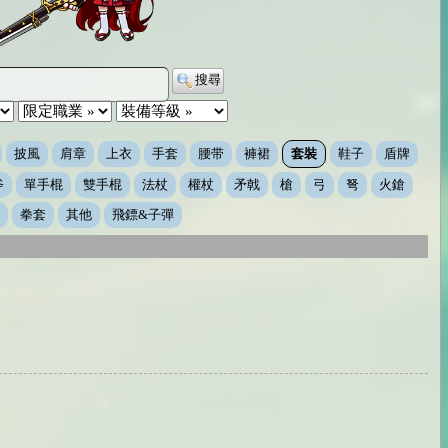
搜尋
披風
肩章
上衣
手套
腰带
褲裙
套裝
鞋子
盾牌
斧
單手棍
雙手棍
法杖
權杖
矛戟
槍
弓
弩
火鎗
拳套
其他
飛鏢&子彈