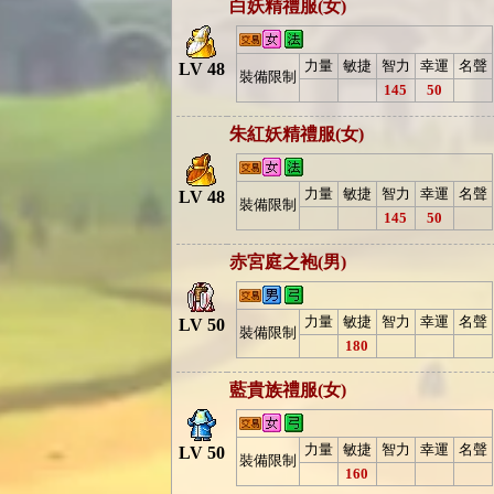
白妖精禮服(女)
力量
敏捷
智力
幸運
名聲
LV 48
裝備限制
145
50
朱紅妖精禮服(女)
力量
敏捷
智力
幸運
名聲
LV 48
裝備限制
145
50
赤宮庭之袍(男)
力量
敏捷
智力
幸運
名聲
LV 50
裝備限制
180
藍貴族禮服(女)
力量
敏捷
智力
幸運
名聲
LV 50
裝備限制
160