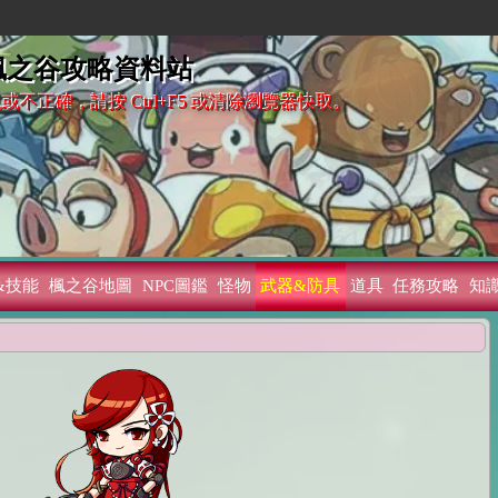
 楓之谷攻略資料站
不正確，請按 Ctrl+F5 或清除瀏覽器快取。
&技能
楓之谷地圖
NPC圖鑑
怪物
武器&防具
道具
任務攻略
知