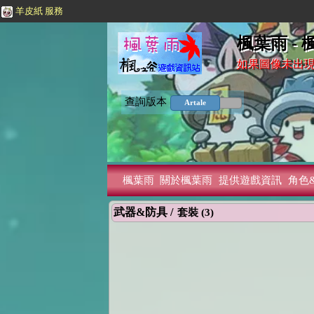
羊皮紙 服務
楓葉雨 -
如果圖像未出現或
查詢版本
Artale
楓葉雨
關於楓葉雨
提供遊戲資訊
角色
武器&防具 /
套裝 (3)