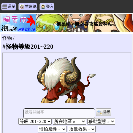
選單
羊皮紙
登入
楓葉雨 - 楓之谷攻略資料站
怪物 /
#怪物等級201~220
搜尋
搜尋關鍵字