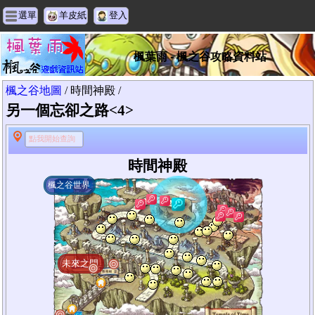
選單
羊皮紙
登入
楓葉雨 - 楓之谷攻略資料站
楓之谷地圖
/ 時間神殿 /
另一個忘卻之路<4>
點我開始查詢
時間神殿
楓之谷世界
未來之門