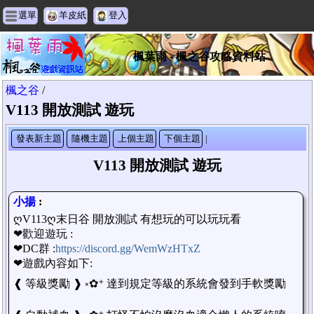
選單
羊皮紙
登入
楓葉雨 - 楓之谷攻略資料站
楓之谷
/
V113 開放測試 遊玩
發表新主題
隨機主題
上個主題
下個主題
|
V113 開放測試 遊玩
小揚
:
ღ
V113
ღ
末日谷 開放測試 有想玩的可以玩玩看
❤歡迎遊玩 :
❤DC群 :
https://discord.gg/WemWzHTxZ
❤遊戲內容如下:
❰ 等級獎勵 ❱ ༝✿⁺ 達到規定等級的系統會發到手軟獎勵