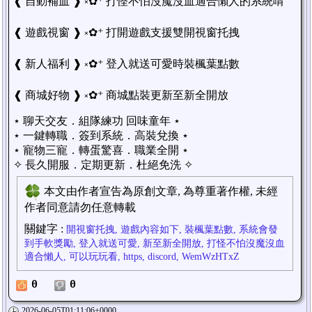
❰ 自動補血 ❱ ༝✿⁺ 打怪不怕沒魔沒血適合懶人的系統唷
❰ 遊戲視窗 ❱ ༝✿⁺ 打開遊戲支援雙開視窗托拽
❰ 新人福利 ❱ ༝✿⁺ 登入就送可愛時裝楓葉點數
❰ 商城好物 ❱ ༝✿⁺ 商城點裝更新至新全開放
⋆ 聊天交友．組隊練功 回味童年 ⋆
⋆ 一鍵轉職．簽到系統．高裝兌換 ⋆
⋆ 寵物三寵．轉蛋驚喜．職業全開 ⋆
✧ 長久開服．定期更新．杜絕免洗 ✧
本文由作者宣告為原創文章, 為尊重著作權, 未經
作者同意請勿任意轉載
關鍵字
:
開視窗托拽, 遊戲內容如下, 裝楓葉點數, 系統會發
到手軟獎勵, 登入就送可愛, 新至新全開放, 打怪不怕沒魔沒血
適合懶人, 可以玩玩看, https, discord, WemWzHTxZ
0
0
2026-06-05T01:11:06+0000