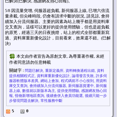
巳解決(巳解決, 感謝網友熱心回報)。
5/8 因流量突增, 伺服器超負載, 新伺服器上線, 巳增六倍流
量承載, 但尖峰時段, 仍會有請求中斷的狀況, 請見諒, 會持
續加入分流伺服器。主要的因素為站上幾乎都是用資料庫
交叉查詢，這樣可以更好的提供使用體驗，但也是超負載
的原兇，經過三天的日夜挑燈，站上的程式全部都重新寫
過、資料庫重新優化設計，目前看來，效果還不錯。(巳解
決)
本文由作者宣告為原創文章, 為尊重著作權, 未經
作者同意請勿任意轉載
關鍵字
:
問題巳解決, 重新定義所, 資料轉換過程出錯, 資料
提供相關程式正, 資料庫重新優化設計, 論壇發言失敗, 許多伺
服器軟體版本差異, 網站上會加, 程式碼前不小心按到, 用資料
庫交叉查詢, 會持續加入分流伺服器, 新伺服器貨運中, 新伺服
器上線, 數值就以新版本為主, 提供使用體驗, 感謝網友熱心回
報, 怪物新增地區查詢, 後續會併入會員功能選, 後續只能一步
步發現問題去解決, 常性服務中斷
5
0