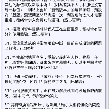
其他的數值就以新版本為主（因為差異不大，私服也沒有
統一數值），網站上會加『新舊版本』的選擇按鈕，預設
為『新版』瀏覽期區間只需選一次，閒置逾時太久才需要
重選，後續會併入會員功能選項。(逐步更新)
5/16 投票與資料提供相關程式正在全面重寫，預期會有更
好的使用體驗。(逐步更新)
5/15 因流量造成的時常性服務中斷，目前造成瓶頸的問題
巳解決。(巳解決)
5/13 怪物新增地區查詢，重新定義所有人物、物品、任
務、職業等舊編碼，讓未來更容易擴充，所以用戶圖片暫
存會與主機不同步CTRL+F5 就行。
5/12 巳修正裝備裡，『敏捷』欄位，因為程式碼前不小心
按到了數字2，所以 15 就變成了 215。(巳解決)
5/10 新伺服器貨運中，正在努力解決晚間時段超負載的狀
況。(基本完成, 待驗證)(巳解決)
5/9 資料轉換過程出錯，地圖無法顯示大部份怪物的問題