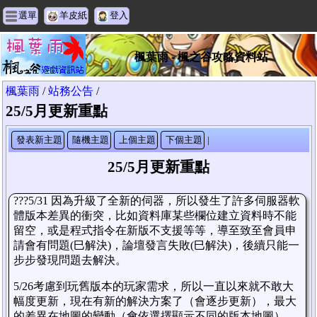
選單
羊皮紙
登入
楓葉雨 - 楓之谷攻略資料站
楓葉雨
/
站務公告
/
25/5月更新重點
發表新主題
隨機主題
上個主題
下個主題
|
25/5月更新重點
???5/31 因為升級了全新的伺器，所以發生了許多伺服器軟
體版本差異的衝突，比如資料庫某些欄位建立資料時不能
留空，或是程式指令在新版不支援等等，導至致至會員申
請會有問題(巳解決)，論壇發言失敗(巳解決)，後續只能一
步步發現問題去解決。
5/26考慮到玩舊版本的玩家需求，所以一直以來就不敢大
幅度更新，現在有新的解決方案了（會逐步更新），最大
的差異在地圖的變動（會依選擇顯示不同的版本地圖），