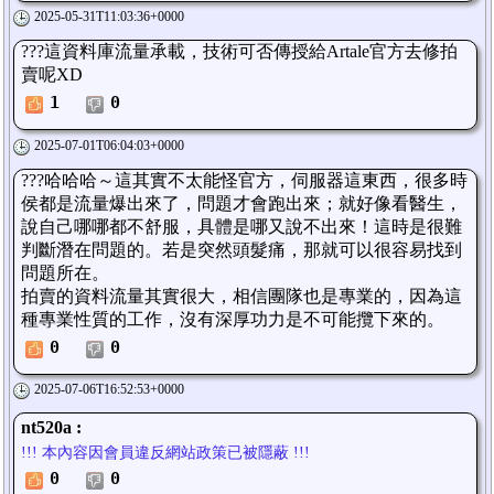
2025-05-31T11:03:36+0000
???這資料庫流量承載，技術可否傳授給Artale官方去修拍
賣呢XD
1
0
2025-07-01T06:04:03+0000
???哈哈哈～這其實不太能怪官方，伺服器這東西，很多時
侯都是流量爆出來了，問題才會跑出來；就好像看醫生，
說自己哪哪都不舒服，具體是哪又說不出來！這時是很難
判斷潛在問題的。若是突然頭髮痛，那就可以很容易找到
問題所在。
拍賣的資料流量其實很大，相信團隊也是專業的，因為這
種專業性質的工作，沒有深厚功力是不可能攬下來的。
0
0
2025-07-06T16:52:53+0000
nt520a :
!!! 本內容因會員違反網站政策已被隱蔽 !!!
0
0