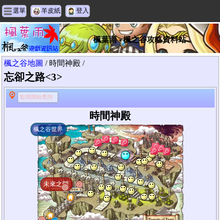
選單
羊皮紙
登入
楓葉雨 - 楓之谷攻略資料站
楓之谷地圖
/ 時間神殿 /
忘卻之路<3>
點我開始查詢
時間神殿
楓之谷世界
未來之門