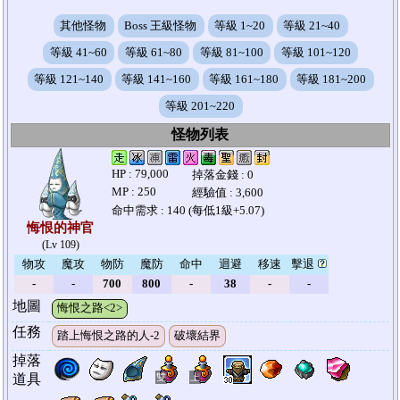
其他怪物
Boss 王級怪物
等級 1~20
等級 21~40
等級 41~60
等級 61~80
等級 81~100
等級 101~120
等級 121~140
等級 141~160
等級 161~180
等級 181~200
等級 201~220
怪物列表
怪物列表
HP : 79,000
掉落金錢 : 0
MP : 250
經驗值 : 3,600
命中需求 : 140 (每低1級+5.07)
悔恨的神官
(Lv 109)
物攻
魔攻
物防
魔防
命中
迴避
移速
擊退
-
-
700
800
-
38
-
-
地圖
悔恨之路<2>
任務
踏上悔恨之路的人-2
破壞結界
掉落
道具
雙
上