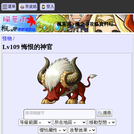
選單
羊皮紙
登入
楓葉雨 - 楓之谷攻略資料站
怪物
/
Lv109 悔恨的神官
搜尋
搜尋關鍵字