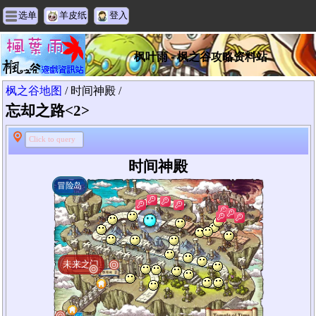
选单
羊皮纸
登入
枫叶雨 - 枫之谷攻略资料站
枫之谷地图
/ 时间神殿 /
忘却之路<2>
Click to query
时间神殿
冒险岛
未来之门