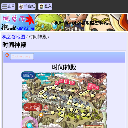
选单
羊皮纸
登入
枫叶雨 - 枫之谷攻略资料站
枫之谷地图
/ 时间神殿 /
时间神殿
Click to query
时间神殿
冒险岛
未来之门