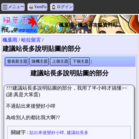
メニュー
YamPiz
ログイン
楓葉雨 - 楓之谷攻略資料站
楓葉雨
/
哈拉留言
/
建議站長多說明貼圖的部分
發表新主題
隨機主題
上個主題
下個主題
|
建議站長多說明貼圖的部分
???
建議站長多說明貼圖的部分，我用了半小時才搞懂><
(謎:真是大笨蛋)
不過貼出來後變好小咩
為啥別人的都比我大啊??
關鍵字
:
貼出來後變好小咩, 建議站長多