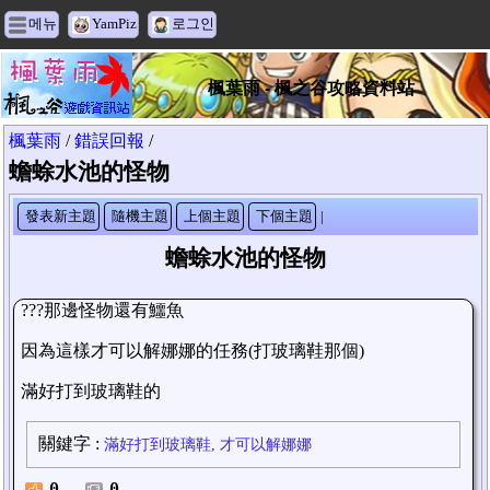
메뉴
YamPiz
로그인
楓葉雨 - 楓之谷攻略資料站
楓葉雨
/
錯誤回報
/
蟾蜍水池的怪物
發表新主題
隨機主題
上個主題
下個主題
|
蟾蜍水池的怪物
???那邊怪物還有鱷魚
因為這樣才可以解娜娜的任務(打玻璃鞋那個)
滿好打到玻璃鞋的
關鍵字
:
滿好打到玻璃鞋, 才可以解娜娜
0
0