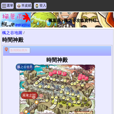
選單
羊皮紙
登入
楓葉雨 - 楓之谷攻略資料站
楓之谷地圖
/
時間神殿
點我開始查詢
時間神殿
楓之谷世界
未來之門