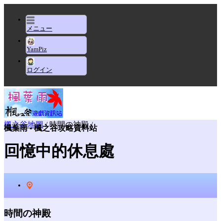
メニュー
YamPiz
ログイン
楓之谷地圖
/ 時間の神殿 /
楓葉雨 - 楓之谷攻略資料站
回憶中的休息處
時間の神殿