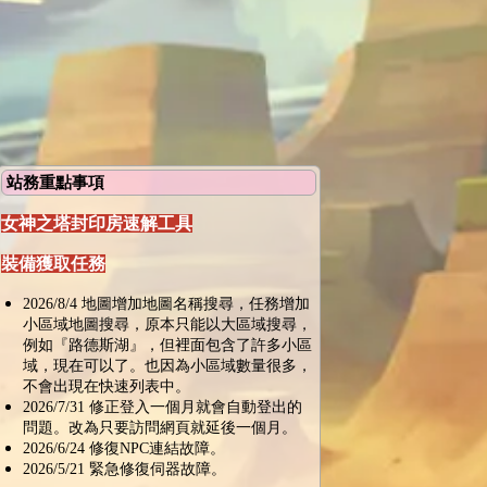
站務重點事項
女神之塔封印房速解工具
裝備獲取任務
2026/8/4 地圖增加地圖名稱搜尋，任務增加
小區域地圖搜尋，原本只能以大區域搜尋，
例如『路德斯湖』，但裡面包含了許多小區
域，現在可以了。也因為小區域數量很多，
不會出現在快速列表中。
2026/7/31 修正登入一個月就會自動登出的
問題。改為只要訪問網頁就延後一個月。
2026/6/24 修復NPC連結故障。
2026/5/21 緊急修復伺器故障。