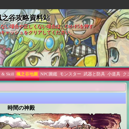
 楓之谷攻略資料站
ない場合や正しくない場合は、Ctrl+F5を押す
のキャッシュをクリアしてください。
 & Skill
楓之谷地圖
NPC圖鑑
モンスター
武器と防具
小道具
ク
時間の神殿