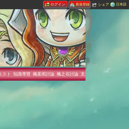
ログイン
シェア
日本語
新規登録
エスト
知識導覽
楓葉雨討論
楓之谷討論
支持