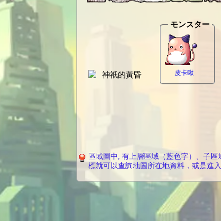
モンスター
皮卡啾
區域圖中, 有上層區域（藍色字）、子
標就可以查詢地圖所在地資料，或是進