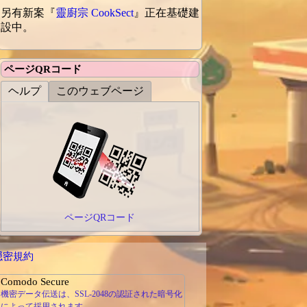
另有新案『
靈廚宗 CookSect
』正在基礎建
設中。
ページQRコード
ヘルプ
このウェブページ
ページQRコード
隠密規約
Comodo Secure
機密データ伝送は、SSL-2048の認証された暗号化
によって採用されます。