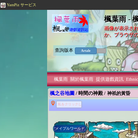
YamPiz サービス
楓葉雨 -
画像が表示され
か、ブラウザ
查詢版本
Artale
楓葉雨
關於楓葉雨
提供遊戲資訊
Ethnic
楓之谷地圖
/ 時間の神殿 /
神祇的黃昏
私をクリックして検索する
メイプルワールド